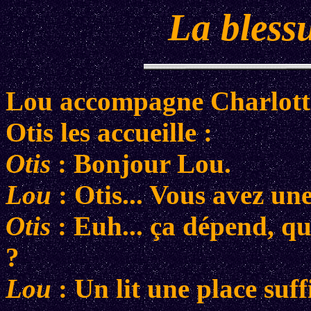
La blessu
Lou accompagne Charlotte 
Otis les accueille :
Otis
: Bonjour Lou.
Lou
: Otis... Vous avez u
Otis
: Euh... ça dépend, que
?
Lou
: Un lit une place suff