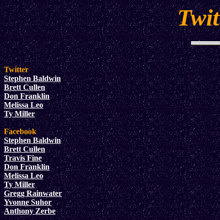
Twit
Twitter
Stephen Baldwin
Brett Cullen
Don Franklin
Melissa Leo
Ty Miller
Facebook
Stephen Baldwin
Brett Cullen
Travis Fine
Don Franklin
Melissa Leo
Ty Miller
Gregg Rainwater
Yvonne Suhor
Anthony Zerbe