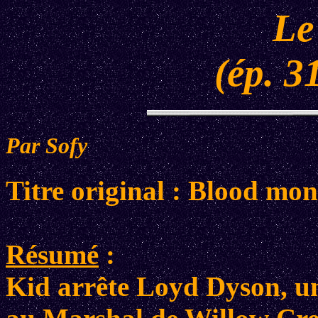
Le
(ép. 3
Par Sofy
Titre original : Blood mo
Résumé
:
Kid arrête Loyd Dyson, un p