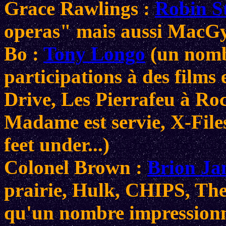
Grace Rawlings :
Robin S
operas" mais aussi MacGy
Bo :
Tony Longo
(un nomb
participations à des films
Drive, Les Pierrafeu à Ro
Madame est servie, X-Files
feet under...)
Colonel Brown :
Brion Ja
prairie, Hulk, CHIPS, The 
qu'un nombre impressionn